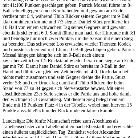
mit 41:100 Punkten geschlagen geben. Patrick Mossal führte im 8-
Ball schnell gegen seinen Kontrahenten und gewann am Ende
verdient mit 6:4, während Thilo Rücker seinem Gegner im 9-Ball
klar dominieren konnte und 7:3 siegte. Daniel Stürz profitierte im
10-Ball von einem schwachen Tag seines Gegners und gewann
ebenfalls sicher mit 6:3. Somit führte man nach der Hinrunde mit 3:1
und benötigte nur noch zwei Punkte, um die Saison mit einem Sieg
zu beenden. Das schwerste Los erwischte wieder Thorsten Kodek
und musste sich erneut mit 1:6 im 10-Ball geschlagen geben. Patrick
Mossal hingegen kämpfte sich im 9-Ball nach einem
zwischenzeitlichen 1:5 Rückstand wieder heran und siegte am Ende
gar mit 7:6. Damit hatte Daniel Stürz es bereits im 8-Ball in der
Hand und führte zur gleichen Zeit bereits mit 4:0. Doch dann lief
nichts mehr zusammen und sein Gegner drehte die Partie, Stürz
verlor 5:6 und der Druck lag damit auf Thilo Rücker, der beim
Stand von 77 zu 84 gegen sich Nervenstärke bewies. Mit einer
abschließenden 23er Serie schoss er die Partie aus und holte damit
den wichtigen 5:3 Gesamtsieg. Mit diesem Sieg belegt man am
Ende mit 18 Punkten Platz 4 in der Tabelle, wobei man hiervon 15
Punkte ausschließlich in der Rückrunde einfahren konnte.
Landesliga: Die fünfte Mannschaft reiste zum Abschluss als
Tabellensechster zum Tabellendritten nach Eberstadt und erwischte
einen äußerst unglücklichen Tag. Zunächst verlor Alexander
Werdelmann im 14,1 mit 21 zu 75, während Oliver Fortagne im 8-