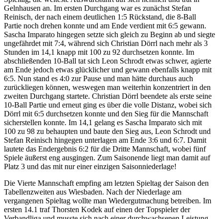
Gelnhausen an. Im ersten Durchgang war es zunächst Stefan
Reinisch, der nach einem deutlichen 1:5 Rückstand, die 8-Ball
Partie noch drehen konnte und am Ende verdient mit 6:5 gewann.
Sascha Imparato hingegen setzte sich gleich zu Beginn ab und siegte
ungefährdet mit 7:4, während sich Christian Dörrl nach mehr als 3
Stunden im 14,1 knapp mit 100 zu 92 durchsetzen konnte. Im
abschließenden 10-Ball tat sich Leon Schrodt etwas schwer, agierte
am Ende jedoch etwas glücklicher und gewann ebenfalls knapp mit
6:5. Nun stand es 4:0 zur Pause und man hätte durchaus auch
zurückliegen können, weswegen man weiterhin konzentriert in den
zweiten Durchgang startete. Christian Dörrl beendete als erste seine
10-Ball Partie und erneut ging es über die volle Distanz, wobei sich
Dörrl mit 6:5 durchsetzen konnte und den Sieg für die Mannschaft
sicherstellen konnte. Im 14,1 gelang es Sascha Imparato sich mit
100 zu 98 zu behaupten und baute den Sieg aus, Leon Schrodt und
Stefan Reinisch hingegen unterlagen am Ende 3:6 und 6:7. Damit
lautete das Endergebnis 6:2 für die Dritte Mannschaft, wobei fünf
Spiele äußerst eng ausgingen. Zum Saisonende liegt man damit auf
Platz 3 und das mit nur einer einzigen Saisonniederlage!
Die Vierte Mannschaft empfing am letzten Spieltag der Saison den
Tabellenzweiten aus Wiesbaden. Nach der Niederlage am
vergangenen Spieltag wollte man Wiedergutmachung betreiben. Im
ersten 14.1 traf Thorsten Kodek auf einen der Topspieler der
Verbandliga und musste sich nach einer durchwachsenen Leistung