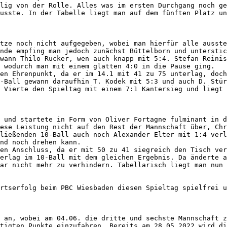
lig von der Rolle. Alles was im ersten Durchgang noch ge
usste. In der Tabelle liegt man auf dem fünften Platz un
tze noch nicht aufgegeben, wobei man hierfür alle ausste
nde empfing man jedoch zunächst Büttelborn und unterstic
wann Thilo Rücker, wen auch knapp mit 5:4. Stefan Reinis
 wodurch man mit einem glatten 4:0 in die Pause ging.

en Ehrenpunkt, da er im 14.1 mit 41 zu 75 unterlag, doch
-Ball gewann daraufhin T. Kodek mit 5:3 und auch D. Stür
 Vierte den Spieltag mit einem 7:1 Kantersieg und liegt 
 und startete in Form von Oliver Fortagne fulminant in d
ese Leistung nicht auf den Rest der Mannschaft über, Chr
ließenden 10-Ball auch noch Alexander Elter mit 1:4 verl
nd noch drehen kann.

en Anschluss, da er mit 50 zu 41 siegreich den Tisch ver
erlag im 10-Ball mit dem gleichen Ergebnis. Da änderte a
ar nicht mehr zu verhindern. Tabellarisch liegt man nun 
rtserfolg beim PBC Wiesbaden diesen Spieltag spielfrei u
 an, wobei am 04.06. die dritte und sechste Mannschaft z
tigten Punkte einzufahren. Bereits am 28.05.2022 wird di