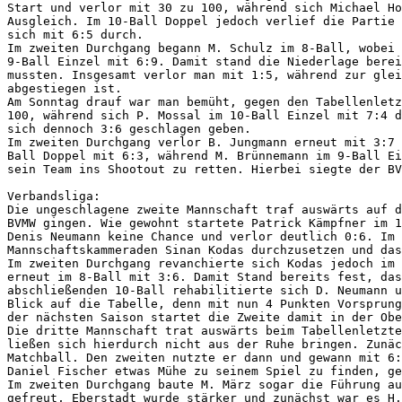
Start und verlor mit 30 zu 100, während sich Michael Ho
Ausgleich. Im 10-Ball Doppel jedoch verlief die Partie 
sich mit 6:5 durch. 

Im zweiten Durchgang begann M. Schulz im 8-Ball, wobei 
9-Ball Einzel mit 6:9. Damit stand die Niederlage berei
mussten. Insgesamt verlor man mit 1:5, während zur glei
abgestiegen ist.

Am Sonntag drauf war man bemüht, gegen den Tabellenletz
100, während sich P. Mossal im 10-Ball Einzel mit 7:4 d
sich dennoch 3:6 geschlagen geben.

Im zweiten Durchgang verlor B. Jungmann erneut mit 3:7 
Ball Doppel mit 6:3, während M. Brünnemann im 9-Ball Ei
sein Team ins Shootout zu retten. Hierbei siegte der BV
Verbandsliga:

Die ungeschlagene zweite Mannschaft traf auswärts auf d
BVMW gingen. Wie gewohnt startete Patrick Kämpfner im 1
Denis Neumann keine Chance und verlor deutlich 0:6. Im 
Mannschaftskammeraden Sinan Kodas durchzusetzen und das
Im zweiten Durchgang revanchierte sich Kodas jedoch im 
erneut im 8-Ball mit 3:6. Damit Stand bereits fest, das
abschließenden 10-Ball rehabilitierte sich D. Neumann u
Blick auf die Tabelle, denn mit nun 4 Punkten Vorsprung
der nächsten Saison startet die Zweite damit in der Obe
Die dritte Mannschaft trat auswärts beim Tabellenletzte
ließen sich hierdurch nicht aus der Ruhe bringen. Zunäc
Matchball. Den zweiten nutzte er dann und gewann mit 6:
Daniel Fischer etwas Mühe zu seinem Spiel zu finden, ge
Im zweiten Durchgang baute M. März sogar die Führung au
gefreut, Eberstadt wurde stärker und zunächst war es H.