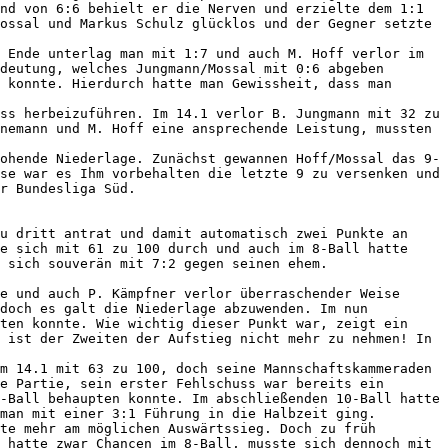
nd von 6:6 behielt er die Nerven und erzielte dem 1:1 
ossal und Markus Schulz glücklos und der Gegner setzte 
 Ende unterlag man mit 1:7 und auch M. Hoff verlor im 
deutung, welches Jungmann/Mossal mit 0:6 abgeben 
 konnte. Hierdurch hatte man Gewissheit, dass man 
ss herbeizuführen. Im 14.1 verlor B. Jungmann mit 32 zu 
nemann und M. Hoff eine ansprechende Leistung, mussten 
ohende Niederlage. Zunächst gewannen Hoff/Mossal das 9-
se war es Ihm vorbehalten die letzte 9 zu versenken und 
r Bundesliga Süd.   

u dritt antrat und damit automatisch zwei Punkte an 
e sich mit 61 zu 100 durch und auch im 8-Ball hatte 
 sich souverän mit 7:2 gegen seinen ehem. 
e und auch P. Kämpfner verlor überraschender Weise 
doch es galt die Niederlage abzuwenden. Im nun 
ten konnte. Wie wichtig dieser Punkt war, zeigt ein 
 ist der Zweiten der Aufstieg nicht mehr zu nehmen! In 
m 14.1 mit 63 zu 100, doch seine Mannschaftskammeraden 
e Partie, sein erster Fehlschuss war bereits ein 
-Ball behaupten konnte. Im abschließenden 10-Ball hatte 
man mit einer 3:1 Führung in die Halbzeit ging.

te mehr am möglichen Auswärtssieg. Doch zu früh 
 hatte zwar Chancen im 8-Ball, musste sich dennoch mit 