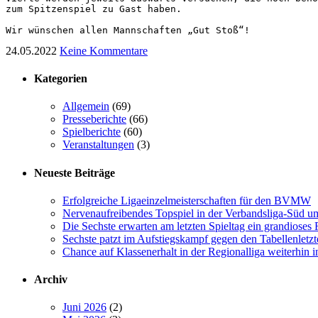
zum Spitzenspiel zu Gast haben. 

24.05.2022
Keine Kommentare
Kategorien
Allgemein
(69)
Presseberichte
(66)
Spielberichte
(60)
Veranstaltungen
(3)
Neueste Beiträge
Erfolgreiche Ligaeinzelmeisterschaften für den BVMW
Nervenaufreibendes Topspiel in der Verbandsliga-Süd um
Die Sechste erwarten am letzten Spieltag ein grandioses 
Sechste patzt im Aufstiegskampf gegen den Tabellenletzt
Chance auf Klassenerhalt in der Regionalliga weiterhin 
Archiv
Juni 2026
(2)