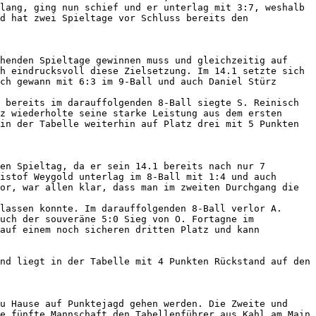
lang, ging nun schief und er unterlag mit 3:7, weshalb 
d hat zwei Spieltage vor Schluss bereits den 
henden Spieltage gewinnen muss und gleichzeitig auf 
h eindrucksvoll diese Zielsetzung. Im 14.1 setzte sich 
ch gewann mit 6:3 im 9-Ball und auch Daniel Stürz 
 bereits im darauffolgenden 8-Ball siegte S. Reinisch 
z wiederholte seine starke Leistung aus dem ersten 
in der Tabelle weiterhin auf Platz drei mit 5 Punkten 
en Spieltag, da er sein 14.1 bereits nach nur 7 
istof Weygold unterlag im 8-Ball mit 1:4 und auch 
or, war allen klar, dass man im zweiten Durchgang die 
lassen konnte. Im darauffolgenden 8-Ball verlor A. 
uch der souveräne 5:0 Sieg von O. Fortagne im 
auf einem noch sicheren dritten Platz und kann 
nd liegt in der Tabelle mit 4 Punkten Rückstand auf den 
u Hause auf Punktejagd gehen werden. Die Zweite und 
e fünfte Mannschaft den Tabellenführer aus Kahl am Main 