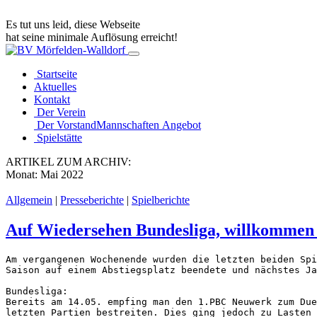
Es tut uns leid, diese Webseite
hat seine minimale Auflösung erreicht!
Startseite
Aktuelles
Kontakt
Der Verein
Der Vorstand
Mannschaften
Angebot
Spielstätte
ARTIKEL ZUM ARCHIV:
Monat:
Mai 2022
Allgemein
|
Presseberichte
|
Spielberichte
Auf Wiedersehen Bundesliga, willkommen
Am vergangenen Wochenende wurden die letzten beiden Spi
Saison auf einem Abstiegsplatz beendete und nächstes Ja
Bundesliga:

Bereits am 14.05. empfing man den 1.PBC Neuwerk zum Due
letzten Partien bestreiten. Dies ging jedoch zu Lasten 