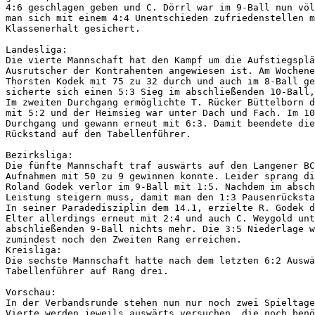
4:6 geschlagen geben und C. Dörrl war im 9-Ball nun völ
man sich mit einem 4:4 Unentschieden zufriedenstellen m
Klassenerhalt gesichert.

Landesliga:

Die vierte Mannschaft hat den Kampf um die Aufstiegsplä
Ausrutscher der Kontrahenten angewiesen ist. Am Wochene
Thorsten Kodek mit 75 zu 32 durch und auch im 8-Ball ge
sicherte sich einen 5:3 Sieg im abschließenden 10-Ball,
Im zweiten Durchgang ermöglichte T. Rücker Büttelborn d
mit 5:2 und der Heimsieg war unter Dach und Fach. Im 10
Durchgang und gewann erneut mit 6:3. Damit beendete die
Rückstand auf den Tabellenführer.

Bezirksliga:

Die fünfte Mannschaft traf auswärts auf den Langener BC
Aufnahmen mit 50 zu 9 gewinnen konnte. Leider sprang di
Roland Godek verlor im 9-Ball mit 1:5. Nachdem im absch
Leistung steigern muss, damit man den 1:3 Pausenrücksta
In seiner Paradedisziplin dem 14.1, erzielte R. Godek d
Elter allerdings erneut mit 2:4 und auch C. Weygold unt
abschließenden 9-Ball nichts mehr. Die 3:5 Niederlage w
zumindest noch den Zweiten Rang erreichen.

Kreisliga:

Die sechste Mannschaft hatte nach dem letzten 6:2 Auswä
Tabellenführer auf Rang drei.

Vorschau:

In der Verbandsrunde stehen nun nur noch zwei Spieltage
Vierte werden jeweils auswärts versuchen, die noch benö