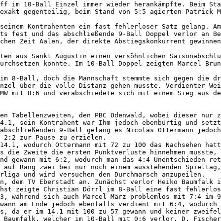
ff im 10-Ball Einzel immer wieder herankämpfte. Beim Sta
exakt gegenteilig, beim Stand von 5:5 agierten Patrick M
seinem Kontrahenten ein fast fehlerloser Satz gelang. Am
ts fest und das abschließende 9-Ball Doppel verlor an Be
chen Zeit Aalen, der direkte Abstiegskonkurrent gewinnen
ten aus Sankt Augustin einen versöhnlichen Saisonabschlu
urchsetzen konnte. Im 10-Ball Doppel zeigten Marcel Brün
im 8-Ball, doch die Mannschaft stemmte sich gegen die dr
nzel über die volle Distanz gehen musste. Verdienter Wei
MW mit 8:6 und verabschiedete sich mit einem Sieg aus de
en Tabellenzweiten, den PBC Odenwald, wobei dieser nur z
4.1, sein Kontrahent war Ihm jedoch ebenbürtig und setzt
abschließenden 9-Ball gelang es Nicolas Ottermann jedoch
 2:2 zur Pause zu erzielen.

14.1, wodurch Ottermann mit 72 zu 100 das Nachsehen hatt
s die Zweite die ersten Punktverluste hinnehmen musste, 
nd gewann mit 6:2, wodurch man das 4:4 Unentschieden ret
 auf Rang zwei bei nur noch einem ausstehenden Spieltag,
rliga und wird versuchen den Durchmarsch anzupeilen.

n, dem TV Eberstadt an. Zunächst verlor Heiko Baumfalk i
hst zeigte Christian Dörrl im 8-Ball eine fast fehlerlos
3, während sich auch Marcel März problemlos mit 7:4 im 9
wann am Ende jedoch ebenfalls verdient mit 6:4, wodurch 
s, da er im 14.1 mit 100 zu 57 gewann und keiner zweifel
 Baumfalk, welcher im 10-Ball mit 0:6 verlor. D. Fischer