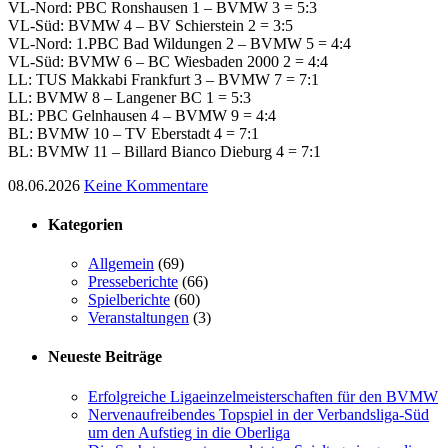
VL-Nord: PBC Ronshausen 1 – BVMW 3 = 5:3
VL-Süd: BVMW 4 – BV Schierstein 2 = 3:5
VL-Nord: 1.PBC Bad Wildungen 2 – BVMW 5 = 4:4
VL-Süd: BVMW 6 – BC Wiesbaden 2000 2 = 4:4
LL: TUS Makkabi Frankfurt 3 – BVMW 7 = 7:1
LL: BVMW 8 – Langener BC 1 = 5:3
BL: PBC Gelnhausen 4 – BVMW 9 = 4:4
BL: BVMW 10 – TV Eberstadt 4 = 7:1
BL: BVMW 11 – Billard Bianco Dieburg 4 = 7:1
08.06.2026
Keine Kommentare
Kategorien
Allgemein
(69)
Presseberichte
(66)
Spielberichte
(60)
Veranstaltungen
(3)
Neueste Beiträge
Erfolgreiche Ligaeinzelmeisterschaften für den BVMW
Nervenaufreibendes Topspiel in der Verbandsliga-Süd
um den Aufstieg in die Oberliga