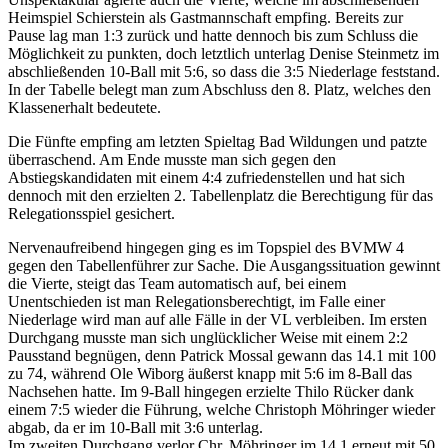
Heimspiel Schierstein als Gastmannschaft empfing. Bereits zur
Pause lag man 1:3 zurück und hatte dennoch bis zum Schluss die
Möglichkeit zu punkten, doch letztlich unterlag Denise Steinmetz im
abschließenden 10-Ball mit 5:6, so dass die 3:5 Niederlage feststand.
In der Tabelle belegt man zum Abschluss den 8. Platz, welches den
Klassenerhalt bedeutete.
Die Fünfte empfing am letzten Spieltag Bad Wildungen und patzte
überraschend. Am Ende musste man sich gegen den
Abstiegskandidaten mit einem 4:4 zufriedenstellen und hat sich
dennoch mit den erzielten 2. Tabellenplatz die Berechtigung für das
Relegationsspiel gesichert.
Nervenaufreibend hingegen ging es im Topspiel des BVMW 4
gegen den Tabellenführer zur Sache. Die Ausgangssituation gewinnt
die Vierte, steigt das Team automatisch auf, bei einem
Unentschieden ist man Relegationsberechtigt, im Falle einer
Niederlage wird man auf alle Fälle in der VL verbleiben. Im ersten
Durchgang musste man sich unglücklicher Weise mit einem 2:2
Pausstand begnügen, denn Patrick Mossal gewann das 14.1 mit 100
zu 74, während Ole Wiborg äußerst knapp mit 5:6 im 8-Ball das
Nachsehen hatte. Im 9-Ball hingegen erzielte Thilo Rücker dank
einem 7:5 wieder die Führung, welche Christoph Möhringer wieder
abgab, da er im 10-Ball mit 3:6 unterlag.
Im zweiten Durchgang verlor Chr. Möhringer im 14.1 erneut mit 50