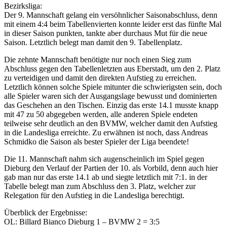
Bezirksliga:
Der 9. Mannschaft gelang ein versöhnlicher Saisonabschluss, denn
mit einem 4:4 beim Tabellenvierten konnte leider erst das fünfte Mal
in dieser Saison punkten, tankte aber durchaus Mut für die neue
Saison. Letztlich belegt man damit den 9. Tabellenplatz.
Die zehnte Mannschaft benötigte nur noch einen Sieg zum
Abschluss gegen den Tabellenletzten aus Eberstadt, um den 2. Platz
zu verteidigen und damit den direkten Aufstieg zu erreichen.
Letztlich können solche Spiele mitunter die schwierigsten sein, doch
alle Spieler waren sich der Ausgangslage bewusst und dominierten
das Geschehen an den Tischen. Einzig das erste 14.1 musste knapp
mit 47 zu 50 abgegeben werden, alle anderen Spiele endeten
teilweise sehr deutlich an den BVMW, welcher damit den Aufstieg
in die Landesliga erreichte. Zu erwähnen ist noch, dass Andreas
Schmidko die Saison als bester Spieler der Liga beendete!
Die 11. Mannschaft nahm sich augenscheinlich im Spiel gegen
Dieburg den Verlauf der Partien der 10. als Vorbild, denn auch hier
gab man nur das erste 14.1 ab und siegte letztlich mit 7:1. in der
Tabelle belegt man zum Abschluss den 3. Platz, welcher zur
Relegation für den Aufstieg in die Landesliga berechtigt.
Überblick der Ergebnisse:
OL: Billard Bianco Dieburg 1 – BVMW 2 = 3:5