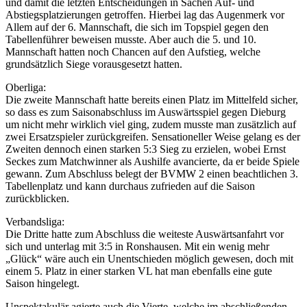
und damit die letzten Entscheidungen in Sachen Auf- und
Abstiegsplatzierungen getroffen. Hierbei lag das Augenmerk vor
Allem auf der 6. Mannschaft, die sich im Topspiel gegen den
Tabellenführer beweisen musste. Aber auch die 5. und 10.
Mannschaft hatten noch Chancen auf den Aufstieg, welche
grundsätzlich Siege vorausgesetzt hatten.
Oberliga:
Die zweite Mannschaft hatte bereits einen Platz im Mittelfeld sicher,
so dass es zum Saisonabschluss im Auswärtsspiel gegen Dieburg
um nicht mehr wirklich viel ging, zudem musste man zusätzlich auf
zwei Ersatzspieler zurückgreifen. Sensationeller Weise gelang es der
Zweiten dennoch einen starken 5:3 Sieg zu erzielen, wobei Ernst
Seckes zum Matchwinner als Aushilfe avancierte, da er beide Spiele
gewann. Zum Abschluss belegt der BVMW 2 einen beachtlichen 3.
Tabellenplatz und kann durchaus zufrieden auf die Saison
zurückblicken.
Verbandsliga:
Die Dritte hatte zum Abschluss die weiteste Auswärtsanfahrt vor
sich und unterlag mit 3:5 in Ronshausen. Mit ein wenig mehr
„Glück“ wäre auch ein Unentschieden möglich gewesen, doch mit
einem 5. Platz in einer starken VL hat man ebenfalls eine gute
Saison hingelegt.
Unspektakulär agierte auch die Vierte, welche im abschließenden