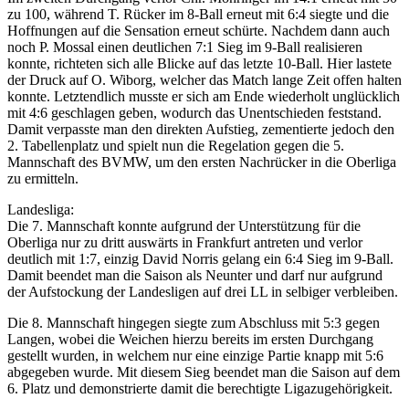
zu 100, während T. Rücker im 8-Ball erneut mit 6:4 siegte und die
Hoffnungen auf die Sensation erneut schürte. Nachdem dann auch
noch P. Mossal einen deutlichen 7:1 Sieg im 9-Ball realisieren
konnte, richteten sich alle Blicke auf das letzte 10-Ball. Hier lastete
der Druck auf O. Wiborg, welcher das Match lange Zeit offen halten
konnte. Letztendlich musste er sich am Ende wiederholt unglücklich
mit 4:6 geschlagen geben, wodurch das Unentschieden feststand.
Damit verpasste man den direkten Aufstieg, zementierte jedoch den
2. Tabellenplatz und spielt nun die Regelation gegen die 5.
Mannschaft des BVMW, um den ersten Nachrücker in die Oberliga
zu ermitteln.
Landesliga:
Die 7. Mannschaft konnte aufgrund der Unterstützung für die
Oberliga nur zu dritt auswärts in Frankfurt antreten und verlor
deutlich mit 1:7, einzig David Norris gelang ein 6:4 Sieg im 9-Ball.
Damit beendet man die Saison als Neunter und darf nur aufgrund
der Aufstockung der Landesligen auf drei LL in selbiger verbleiben.
Die 8. Mannschaft hingegen siegte zum Abschluss mit 5:3 gegen
Langen, wobei die Weichen hierzu bereits im ersten Durchgang
gestellt wurden, in welchem nur eine einzige Partie knapp mit 5:6
abgegeben wurde. Mit diesem Sieg beendet man die Saison auf dem
6. Platz und demonstrierte damit die berechtigte Ligazugehörigkeit.