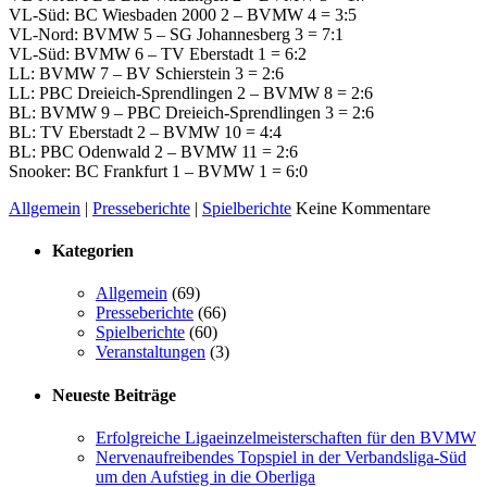
VL-Süd: BC Wiesbaden 2000 2 – BVMW 4 = 3:5
VL-Nord: BVMW 5 – SG Johannesberg 3 = 7:1
VL-Süd: BVMW 6 – TV Eberstadt 1 = 6:2
LL: BVMW 7 – BV Schierstein 3 = 2:6
LL: PBC Dreieich-Sprendlingen 2 – BVMW 8 = 2:6
BL: BVMW 9 – PBC Dreieich-Sprendlingen 3 = 2:6
BL: TV Eberstadt 2 – BVMW 10 = 4:4
BL: PBC Odenwald 2 – BVMW 11 = 2:6
Snooker: BC Frankfurt 1 – BVMW 1 = 6:0
Allgemein
|
Presseberichte
|
Spielberichte
Keine Kommentare
Kategorien
Allgemein
(69)
Presseberichte
(66)
Spielberichte
(60)
Veranstaltungen
(3)
Neueste Beiträge
Erfolgreiche Ligaeinzelmeisterschaften für den BVMW
Nervenaufreibendes Topspiel in der Verbandsliga-Süd
um den Aufstieg in die Oberliga