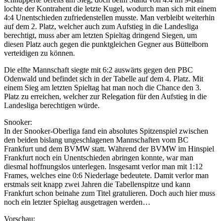
lochte der Kontrahent die letzte Kugel, wodurch man sich mit einem
4:4 Unentschieden zufriedenstellen musste. Man verbleibt weiterhin
auf dem 2. Platz, welcher auch zum Aufstieg in die Landesliga
berechtigt, muss aber am letzten Spieltag dringend Siegen, um
diesen Platz auch gegen die punktgleichen Gegner aus Büttelborn
verteidigen zu können.
Die elfte Mannschaft siegte mit 6:2 auswärts gegen den PBC
Odenwald und befindet sich in der Tabelle auf dem 4. Platz. Mit
einem Sieg am letzten Spieltag hat man noch die Chance den 3.
Platz zu erreichen, welcher zur Relegation für den Aufstieg in die
Landesliga berechtigen würde.
Snooker:
In der Snooker-Oberliga fand ein absolutes Spitzenspiel zwischen
den beiden bislang ungeschlagenen Mannschaften vom BC
Frankfurt und dem BVMW statt. Während der BVMW im Hinspiel
Frankfurt noch ein Unentschieden abringen konnte, war man
diesmal hoffnungslos unterlegen. Insgesamt verlor man mit 1:12
Frames, welches eine 0:6 Niederlage bedeutete. Damit verlor man
erstmals seit knapp zwei Jahren die Tabellenspitze und kann
Frankfurt schon beinahe zum Titel gratulieren. Doch auch hier muss
noch ein letzter Spieltag ausgetragen werden…
Vorschau: