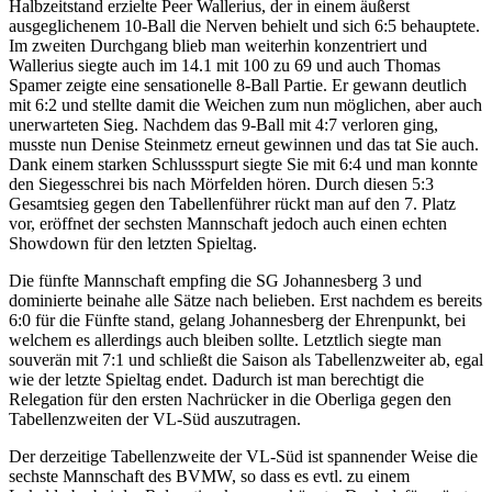
Halbzeitstand erzielte Peer Wallerius, der in einem äußerst
ausgeglichenem 10-Ball die Nerven behielt und sich 6:5 behauptete.
Im zweiten Durchgang blieb man weiterhin konzentriert und
Wallerius siegte auch im 14.1 mit 100 zu 69 und auch Thomas
Spamer zeigte eine sensationelle 8-Ball Partie. Er gewann deutlich
mit 6:2 und stellte damit die Weichen zum nun möglichen, aber auch
unerwarteten Sieg. Nachdem das 9-Ball mit 4:7 verloren ging,
musste nun Denise Steinmetz erneut gewinnen und das tat Sie auch.
Dank einem starken Schlussspurt siegte Sie mit 6:4 und man konnte
den Siegesschrei bis nach Mörfelden hören. Durch diesen 5:3
Gesamtsieg gegen den Tabellenführer rückt man auf den 7. Platz
vor, eröffnet der sechsten Mannschaft jedoch auch einen echten
Showdown für den letzten Spieltag.
Die fünfte Mannschaft empfing die SG Johannesberg 3 und
dominierte beinahe alle Sätze nach belieben. Erst nachdem es bereits
6:0 für die Fünfte stand, gelang Johannesberg der Ehrenpunkt, bei
welchem es allerdings auch bleiben sollte. Letztlich siegte man
souverän mit 7:1 und schließt die Saison als Tabellenzweiter ab, egal
wie der letzte Spieltag endet. Dadurch ist man berechtigt die
Relegation für den ersten Nachrücker in die Oberliga gegen den
Tabellenzweiten der VL-Süd auszutragen.
Der derzeitige Tabellenzweite der VL-Süd ist spannender Weise die
sechste Mannschaft des BVMW, so dass es evtl. zu einem