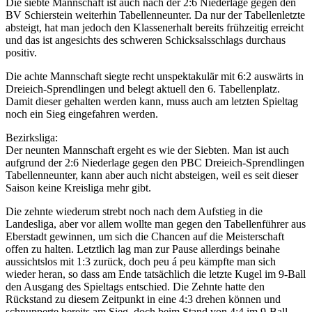
Die siebte Mannschaft ist auch nach der 2:6 Niederlage gegen den
BV Schierstein weiterhin Tabellenneunter. Da nur der Tabellenletzte
absteigt, hat man jedoch den Klassenerhalt bereits frühzeitig erreicht
und das ist angesichts des schweren Schicksalsschlags durchaus
positiv.
Die achte Mannschaft siegte recht unspektakulär mit 6:2 auswärts in
Dreieich-Sprendlingen und belegt aktuell den 6. Tabellenplatz.
Damit dieser gehalten werden kann, muss auch am letzten Spieltag
noch ein Sieg eingefahren werden.
Bezirksliga:
Der neunten Mannschaft ergeht es wie der Siebten. Man ist auch
aufgrund der 2:6 Niederlage gegen den PBC Dreieich-Sprendlingen
Tabellenneunter, kann aber auch nicht absteigen, weil es seit dieser
Saison keine Kreisliga mehr gibt.
Die zehnte wiederum strebt noch nach dem Aufstieg in die
Landesliga, aber vor allem wollte man gegen den Tabellenführer aus
Eberstadt gewinnen, um sich die Chancen auf die Meisterschaft
offen zu halten. Letztlich lag man zur Pause allerdings beinahe
aussichtslos mit 1:3 zurück, doch peu á peu kämpfte man sich
wieder heran, so dass am Ende tatsächlich die letzte Kugel im 9-Ball
den Ausgang des Spieltags entschied. Die Zehnte hatte den
Rückstand zu diesem Zeitpunkt in eine 4:3 drehen können und
schnupperte bereits am Sieg, doch beim Stand von 4:4 im 9-Ball