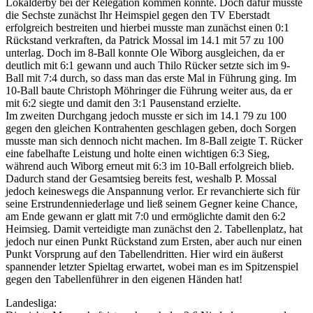
Lokalderby bei der Relegation kommen könnte. Doch dafür müsste
die Sechste zunächst Ihr Heimspiel gegen den TV Eberstadt
erfolgreich bestreiten und hierbei musste man zunächst einen 0:1
Rückstand verkraften, da Patrick Mossal im 14.1 mit 57 zu 100
unterlag. Doch im 8-Ball konnte Ole Wiborg ausgleichen, da er
deutlich mit 6:1 gewann und auch Thilo Rücker setzte sich im 9-
Ball mit 7:4 durch, so dass man das erste Mal in Führung ging. Im
10-Ball baute Christoph Möhringer die Führung weiter aus, da er
mit 6:2 siegte und damit den 3:1 Pausenstand erzielte.
Im zweiten Durchgang jedoch musste er sich im 14.1 79 zu 100
gegen den gleichen Kontrahenten geschlagen geben, doch Sorgen
musste man sich dennoch nicht machen. Im 8-Ball zeigte T. Rücker
eine fabelhafte Leistung und holte einen wichtigen 6:3 Sieg,
während auch Wiborg erneut mit 6:3 im 10-Ball erfolgreich blieb.
Dadurch stand der Gesamtsieg bereits fest, weshalb P. Mossal
jedoch keineswegs die Anspannung verlor. Er revanchierte sich für
seine Erstrundenniederlage und ließ seinem Gegner keine Chance,
am Ende gewann er glatt mit 7:0 und ermöglichte damit den 6:2
Heimsieg. Damit verteidigte man zunächst den 2. Tabellenplatz, hat
jedoch nur einen Punkt Rückstand zum Ersten, aber auch nur einen
Punkt Vorsprung auf den Tabellendritten. Hier wird ein äußerst
spannender letzter Spieltag erwartet, wobei man es im Spitzenspiel
gegen den Tabellenführer in den eigenen Händen hat!
Landesliga: