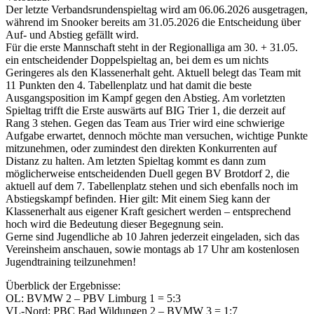
Der letzte Verbandsrundenspieltag wird am 06.06.2026 ausgetragen,
während im Snooker bereits am 31.05.2026 die Entscheidung über
Auf- und Abstieg gefällt wird.
Für die erste Mannschaft steht in der Regionalliga am 30. + 31.05.
ein entscheidender Doppelspieltag an, bei dem es um nichts
Geringeres als den Klassenerhalt geht. Aktuell belegt das Team mit
11 Punkten den 4. Tabellenplatz und hat damit die beste
Ausgangsposition im Kampf gegen den Abstieg. Am vorletzten
Spieltag trifft die Erste auswärts auf BIG Trier 1, die derzeit auf
Rang 3 stehen. Gegen das Team aus Trier wird eine schwierige
Aufgabe erwartet, dennoch möchte man versuchen, wichtige Punkte
mitzunehmen, oder zumindest den direkten Konkurrenten auf
Distanz zu halten. Am letzten Spieltag kommt es dann zum
möglicherweise entscheidenden Duell gegen BV Brotdorf 2, die
aktuell auf dem 7. Tabellenplatz stehen und sich ebenfalls noch im
Abstiegskampf befinden. Hier gilt: Mit einem Sieg kann der
Klassenerhalt aus eigener Kraft gesichert werden – entsprechend
hoch wird die Bedeutung dieser Begegnung sein.
Gerne sind Jugendliche ab 10 Jahren jederzeit eingeladen, sich das
Vereinsheim anschauen, sowie montags ab 17 Uhr am kostenlosen
Jugendtraining teilzunehmen!
Überblick der Ergebnisse:
OL: BVMW 2 – PBV Limburg 1 = 5:3
VL-Nord: PBC Bad Wildungen 2 – BVMW 3 = 1:7