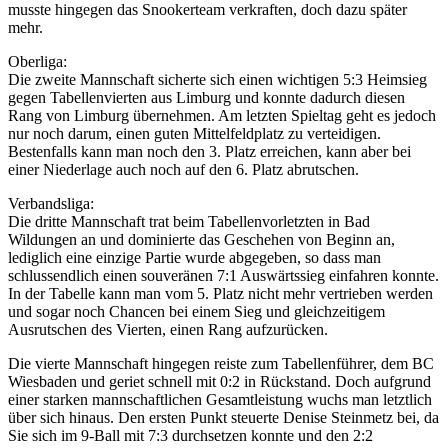
musste hingegen das Snookerteam verkraften, doch dazu später
mehr.
Oberliga:
Die zweite Mannschaft sicherte sich einen wichtigen 5:3 Heimsieg
gegen Tabellenvierten aus Limburg und konnte dadurch diesen
Rang von Limburg übernehmen. Am letzten Spieltag geht es jedoch
nur noch darum, einen guten Mittelfeldplatz zu verteidigen.
Bestenfalls kann man noch den 3. Platz erreichen, kann aber bei
einer Niederlage auch noch auf den 6. Platz abrutschen.
Verbandsliga:
Die dritte Mannschaft trat beim Tabellenvorletzten in Bad
Wildungen an und dominierte das Geschehen von Beginn an,
lediglich eine einzige Partie wurde abgegeben, so dass man
schlussendlich einen souveränen 7:1 Auswärtssieg einfahren konnte.
In der Tabelle kann man vom 5. Platz nicht mehr vertrieben werden
und sogar noch Chancen bei einem Sieg und gleichzeitigem
Ausrutschen des Vierten, einen Rang aufzurücken.
Die vierte Mannschaft hingegen reiste zum Tabellenführer, dem BC
Wiesbaden und geriet schnell mit 0:2 in Rückstand. Doch aufgrund
einer starken mannschaftlichen Gesamtleistung wuchs man letztlich
über sich hinaus. Den ersten Punkt steuerte Denise Steinmetz bei, da
Sie sich im 9-Ball mit 7:3 durchsetzen konnte und den 2:2