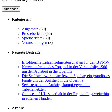
sind mit einem (*) markiert.
Absenden
Kategorien
Allgemein
(69)
Presseberichte
(66)
Spielberichte
(60)
Veranstaltungen
(3)
Neueste Beiträge
Erfolgreiche Ligaeinzelmeisterschaften für den BVMW
Nervenaufreibendes Topspiel in der Verbandsliga-Süd
um den Aufstieg in die Oberliga
Die Sechste erwarten am letzten Spieltag ein grandioses
Finale um den Aufstieg in die Oberliga
Sechste patzt im Aufstiegskampf gegen den
Tabellenletzten
Chance auf Klassenerhalt in der Regionalliga weiterhin
in eigenen Händen
Archiv